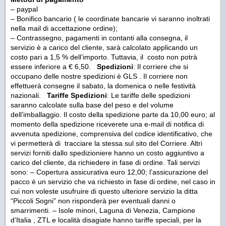
– paypal
– Bonifico bancario ( le coordinate bancarie vi saranno inoltrati
nella mail di accettazione ordine);
– Contrassegno, pagamenti in contanti alla consegna, il
servizio è a carico del cliente, sarà calcolato applicando un
costo pari a 1,5 % dell’importo. Tuttavia, il costo non potrà
essere inferiore a € 6,50.
Spedizioni
: Il corriere che si
occupano delle nostre spedizioni è GLS . Il corriere non
effettuerà consegne il sabato, la domenica o nelle festività
nazionali.
Tariffe Spedizioni
: Le tariffe delle spedizioni
saranno calcolate sulla base del peso e del volume
dell’imballaggio. Il costo della spedizione parte da 10,00 euro; al
momento della spedizione riceverete una e-mail di notifica di
avvenuta spedizione, comprensiva del codice identificativo, che
vi permetterà di tracciare la stessa sul sito del Corriere. Altri
servizi forniti dallo spedizioniere hanno un costo aggiuntivo a
carico del cliente, da richiedere in fase di ordine. Tali servizi
sono: – Copertura assicurativa euro 12,00; l’assicurazione del
pacco è un servizio che va richiesto in fase di ordine, nel caso in
cui non voleste usufruire di questo ulteriore servizio la ditta
“Piccoli Sogni” non risponderà per eventuali danni o
smarrimenti. – Isole minori, Laguna di Venezia, Campione
d’Italia , ZTL e località disagiate hanno tariffe speciali, per la