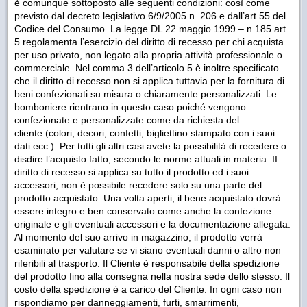
è comunque sottoposto alle seguenti condizioni: così come
previsto dal decreto legislativo 6/9/2005 n. 206 e dall’art.55 del
Codice del Consumo. La legge DL 22 maggio 1999 – n.185 art.
5 regolamenta l’esercizio del diritto di recesso per chi acquista
per uso privato, non legato alla propria attività professionale o
commerciale. Nel comma 3 dell’articolo 5 è inoltre specificato
che il diritto di recesso non si applica tuttavia per la fornitura di
beni confezionati su misura o chiaramente personalizzati. Le
bomboniere rientrano in questo caso poiché vengono
confezionate e personalizzate come da richiesta del
cliente (colori, decori, confetti, bigliettino stampato con i suoi
dati ecc.). Per tutti gli altri casi avete la possibilità di recedere o
disdire l’acquisto fatto, secondo le norme attuali in materia. II
diritto di recesso si applica su tutto il prodotto ed i suoi
accessori, non è possibile recedere solo su una parte del
prodotto acquistato. Una volta aperti, il bene acquistato dovrà
essere integro e ben conservato come anche la confezione
originale e gli eventuali accessori e la documentazione allegata.
Al momento del suo arrivo in magazzino, il prodotto verrà
esaminato per valutare se vi siano eventuali danni o altro non
riferibili al trasporto. Il Cliente è responsabile della spedizione
del prodotto fino alla consegna nella nostra sede dello stesso. Il
costo della spedizione è a carico del Cliente. In ogni caso non
rispondiamo per danneggiamenti, furti, smarrimenti,