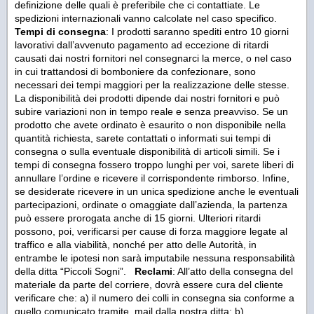
definizione delle quali è preferibile che ci contattiate. Le
spedizioni internazionali vanno calcolate nel caso specifico.
Tempi di consegna
: I prodotti saranno spediti entro 10 giorni
lavorativi dall’avvenuto pagamento ad eccezione di ritardi
causati dai nostri fornitori nel consegnarci la merce, o nel caso
in cui trattandosi di bomboniere da confezionare, sono
necessari dei tempi maggiori per la realizzazione delle stesse.
La disponibilità dei prodotti dipende dai nostri fornitori e può
subire variazioni non in tempo reale e senza preavviso. Se un
prodotto che avete ordinato è esaurito o non disponibile nella
quantità richiesta, sarete contattati o informati sui tempi di
consegna o sulla eventuale disponibilità di articoli simili. Se i
tempi di consegna fossero troppo lunghi per voi, sarete liberi di
annullare l’ordine e ricevere il corrispondente rimborso. Infine,
se desiderate ricevere in un unica spedizione anche le eventuali
partecipazioni, ordinate o omaggiate dall’azienda, la partenza
può essere prorogata anche di 15 giorni. Ulteriori ritardi
possono, poi, verificarsi per cause di forza maggiore legate al
traffico e alla viabilità, nonché per atto delle Autorità, in
entrambe le ipotesi non sarà imputabile nessuna responsabilità
della ditta “Piccoli Sogni”.
Reclami
: All’atto della consegna del
materiale da parte del corriere, dovrà essere cura del cliente
verificare che: a) il numero dei colli in consegna sia conforme a
quello comunicato tramite mail dalla nostra ditta; b)