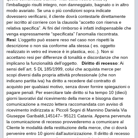
l’imballaggio risulti integro, non danneggiato, bagnato o in altro
modo avariato. Se una o più condizioni sopra indicate
dovessero verificarsi, il cliente dovrà contestarle direttamente
per iscritto al corriere con la clausola “accetto con riserva e
relativa specifica”. Ai fini del rimborso è infatti indispensabile che
venga espressamente “specificata” l’anomalia riscontrata.
Resi
: L’oggetto può essere reso nel caso non rispetti la
descrizione o non sia conforme alla stessa ( es. oggetto
realizzato in vetro ed invece è in plastica, ecc..). Non si
accettano resi per differenze di tonalità e discordanze che non
implicano la funzionalità dell’oggetto.
Diritto di recesso
: Ai
sensi dell´art. 5 DL 185/1999, colui che acquista merce per
scopi diversi dalla propria attività professionale (che non
indicano partita iva) ha diritto a recedere dal contratto di
acquisto per qualsiasi motivo, senza dover fornire spiegazioni o
pagare penali. Per esercitare tale diritto si ha tempo 10 (dieci)
giorni lavorativi dal ricevimento della merce e bisogna darne
comunicazione a mezzo lettera raccomandata con avviso di
ricevimento indirizzata a: Piccoli Sogni di Mannino Daniela Via
Giuseppe Garibaldi,145147– 95121 Catania. Appena pervenuta
la comunicazione di recesso provvederemo a comunicare al
Cliente le modalità della restituzione della merce, che ci dovrà
pervenire entro 10 giorni dall’autorizzazione. Il diritto di recesso