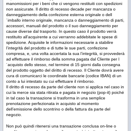
manomissioni per i beni che ci vengono restituiti con spedizioni
non assicurate. Il diritto di recesso decade per mancanza o
danneggiamento della confezione esterna originale o dell
´imballo interno originale, mancanza o danneggiamento di parti,
accessori, manuali del prodotto o il suo danneggiamento per
cause diverse dal trasporto. In questo caso il prodotto verrà
restituito all’acquirente a cui verranno addebitate le spese di
spedizione. Acquisite le informazioni necessarie a stabilire
l’integrità del prodotto e di tutte le sue parti, confezione
compresa, e, una volta accertata la sua l’integrità, si provvederà
ad effettuare il rimborso della somma pagata dal Cliente per l
´acquisto dello stesso, nel termine di 15 giorni dalla consegna
del prodotto oggetto del diritto di recesso. Il Cliente dovrà avere
cura di comunicarci le coordinate bancarie (codice IBAN) di un
conto a lui intestato su cui effettuare il rimborso.
Il diritto di recesso da parte del cliente non si applica nel caso in
cui la merce sia stata ritirata e pagata in negozio (pop-it) poiché
in tal caso la transazione si trasforma in una semplice
prenotazione perfezionata in acquisto al momento
dell’emissione dello scontrino o della fattura da parte del
negozio.
Non può quindi ritenersi una transazione conclusa on-line o