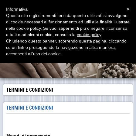
Menu
×
Informativa
Questo sito o gli strumenti terzi da questo utilizzati si avvalgono
Piccoli Sogni
di cookie necessari al funzionamento ed utili alle finalità illustrate
Raffinato ed elegante negozio di bomboniere e regali in Via G. Garibaldi
nella cookie policy. Se vuoi saperne di più o negare il consenso
145/147 Catania
a tutti o ad alcuni cookie, consulta la
cookie policy
.
Chiudendo questo banner, scorrendo questa pagina, cliccando
su un link o proseguendo la navigazione in altra maniera,
acconsenti all’uso dei cookie.
TERMINI E CONDIZIONI
TERMINI E CONDIZIONI
Metodi di pagamento