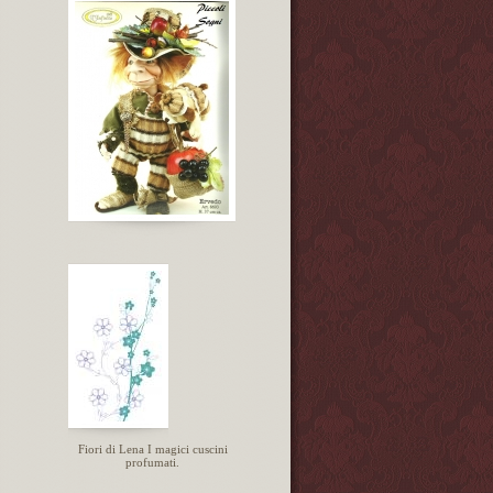
Fiori di Lena I magici cuscini
profumati.