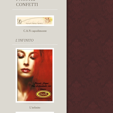
CONFETTI
C.A.N capodimonte
L'INFINITO
L'infinito